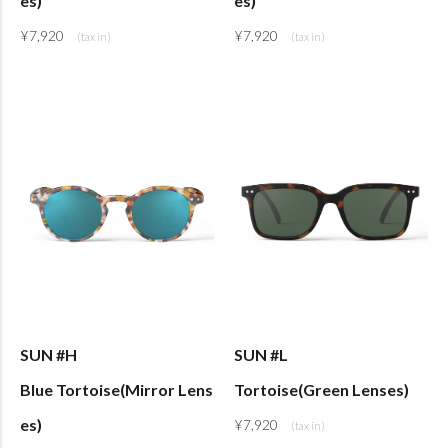
es)
es)
¥
7,920
¥
7,920
SUN #H
SUN #L
Blue Tortoise(Mirror Lens
Tortoise(Green Lenses)
es)
¥
7,920