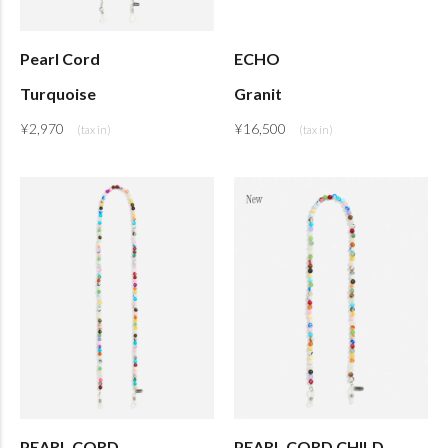
Pearl Cord
ECHO
Turquoise
Granit
¥
2,970
¥
16,500
PEARL CORD
PEARL CORD CHILD