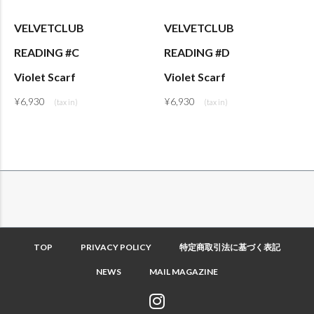
VELVETCLUB
VELVETCLUB
READING #C
READING #D
Violet Scarf
Violet Scarf
¥
6,930
¥
6,930
TOP
PRIVACY POLICY
特定商取引法に基づく表記
NEWS
MAIL MAGAZINE