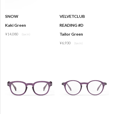
SNOW
VELVETCLUB
Kaki Green
READING #D
Tailor Green
¥
14,080
¥
6,930