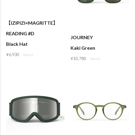
【IZIPIZI×MAGRITTE】
READING #D
JOURNEY
Black Hat
Kaki Green
¥
6,930
¥
10,780