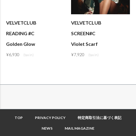
VELVETCLUB
VELVETCLUB
READING #C
SCREEN#C
Golden Glow
Violet Scarf
¥
6,930
¥
7,920
TOP
PRIVACY POLICY
特定商取引法に基づく表記
NEWS
MAIL MAGAZINE