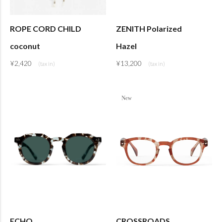
ROPE CORD CHILD
ZENITH Polarized
coconut
Hazel
¥
2,420
¥
13,200
ECHO
CROSSROADS