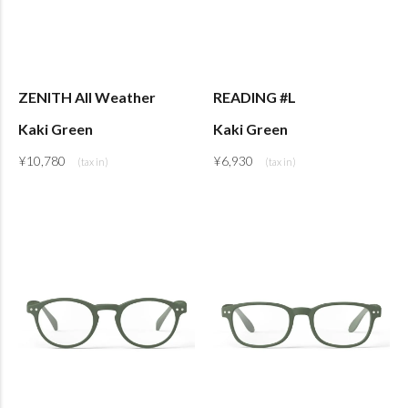
ZENITH All Weather
READING #L
Kaki Green
Kaki Green
¥
10,780
¥
6,930