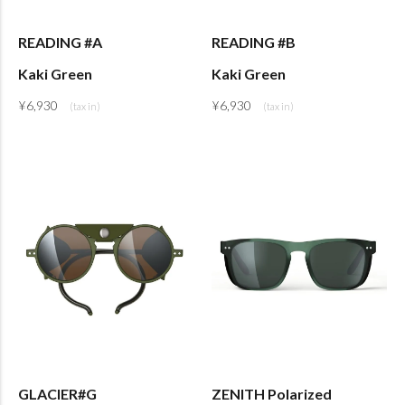
READING #A
READING #B
Kaki Green
Kaki Green
¥
6,930
¥
6,930
GLACIER#G
ZENITH Polarized