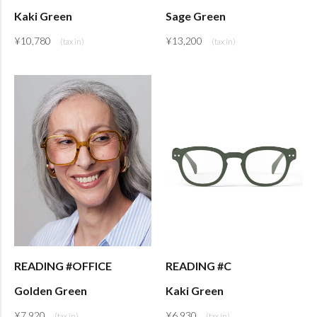
Kaki Green
Sage Green
¥
10,780
¥
13,200
READING #OFFICE
READING #C
Golden Green
Kaki Green
¥
7,920
¥
6,930