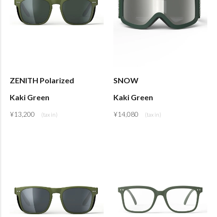
ZENITH Polarized
SNOW
Kaki Green
Kaki Green
¥
13,200
¥
14,080