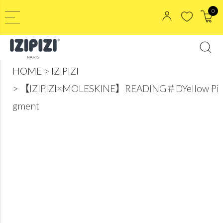
0
HOME
IZIPIZI
【IZIPIZI×MOLESKINE】READING＃DYellow Pi
gment