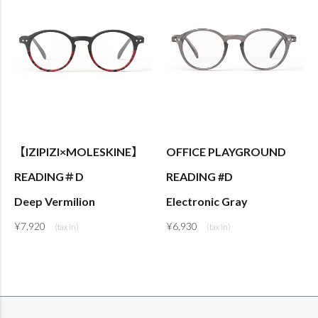
【IZIPIZI×MOLESKINE】
OFFICE PLAYGROUND
READING＃D
READING #D
Deep Vermilion
Electronic Gray
¥
7,920
¥
6,930