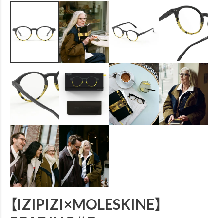
【IZIPIZI×MOLESKINE】