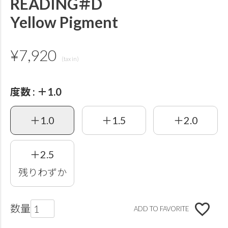
READING＃D
Yellow Pigment
¥
7,920
度数
＋1.0
＋1.0
＋1.5
＋2.0
＋2.5
残りわずか
ADD TO FAVORITE