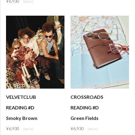
¥
6,930
VELVETCLUB
CROSSROADS
READING #D
READING #D
Smoky Brown
Green Fields
¥
6,930
¥
6,930