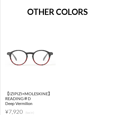
OTHER COLORS
【IZIPIZI×MOLESKINE】
READING＃D
Deep Vermilion
¥
7,920