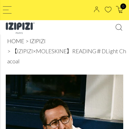
0
HOME
IZIPIZI
【IZIPIZI×MOLESKINE】READING＃DLight Ch
acoal