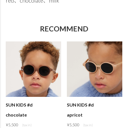
red、chocolate、milk
RECOMMEND
SUN KIDS #d
SUN KIDS #d
chocolate
apricot
¥
5,500
¥
5,500