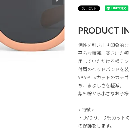
PRODUCT I
個性を引き出す印象的な
平らな輪郭、突き出た頬
用していただける様テン
付属のヘッドバンドを装
99.9%UVカットのカ
ち、まぶしさを軽減。
紫外線から小さなお子様
< 特徴 >
・UV９９．９％カット
の保護をします。