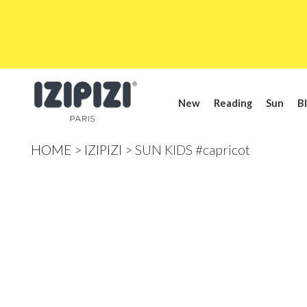
New
Reading
Sun
Bl
HOME
IZIPIZI
SUN KIDS #capricot