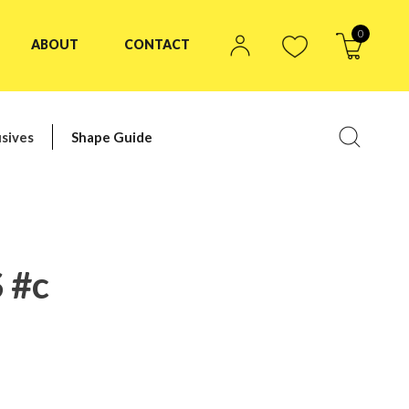
0
ABOUT
CONTACT
sives
Shape Guide
 #c