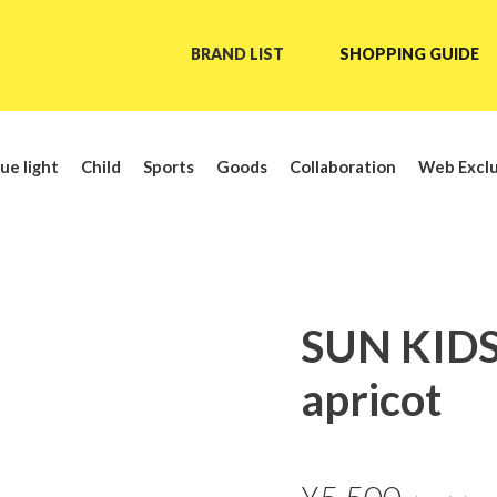
BRAND LIST
SHOPPING GUIDE
ue light
Child
Sports
Goods
Collaboration
Web Exclu
SUN KIDS
apricot