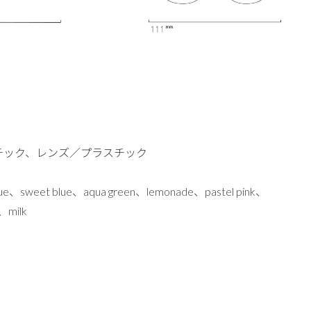
チック、レンズ／プラスチック
、sweet blue、aqua green、lemonade、pastel pink、
、milk