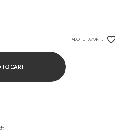
ADD TO FAVORITE
 TO CART
わせ