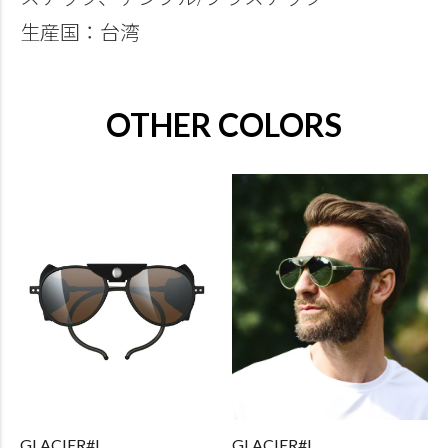
生産国：台湾
OTHER COLORS
GLACIER#I
GLACIER#I