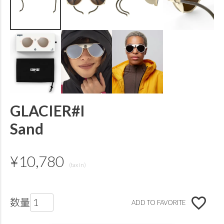
GLACIER#I
Sand
¥
10,780
ADD TO FAVORITE