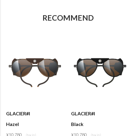
RECOMMEND
GLACIER#I
GLACIER#I
Hazel
Black
¥
10,780
¥
10,780