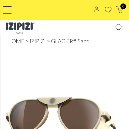
0
HOME
IZIPIZI
GLACIER#ISand