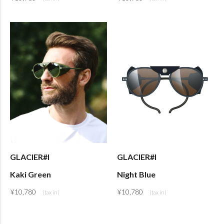
GLACIER#I
GLACIER#I
Kaki Green
Night Blue
¥
10,780
¥
10,780