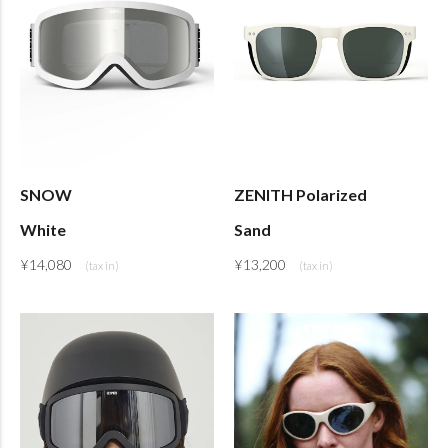
SNOW
ZENITH Polarized
White
Sand
¥
14,080
¥
13,200