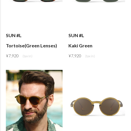
SUN #L
SUN #L
Tortoise(Green Lenses)
Kaki Green
¥
7,920
¥
7,920