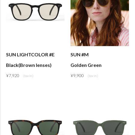
SUN LIGHTCOLOR #E
SUN #M
Black(Brown lenses)
Golden Green
¥
7,920
¥
9,900