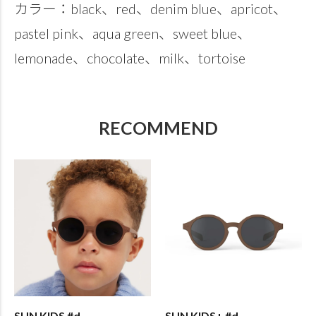
カラー：black、red、denim blue、apricot、
pastel pink、aqua green、sweet blue、
lemonade、chocolate、milk、tortoise
RECOMMEND
SUN KIDS #d
SUN KIDS+ #d