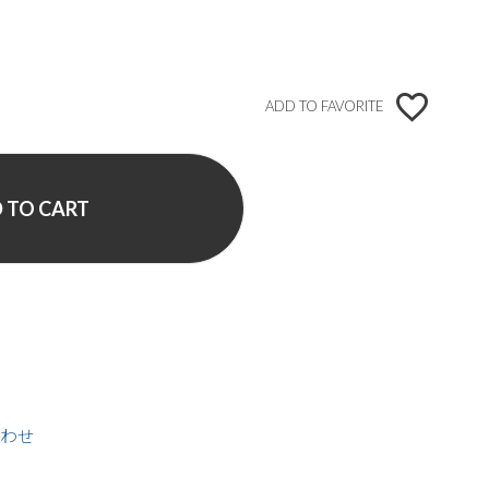
ADD TO FAVORITE
 TO CART
わせ