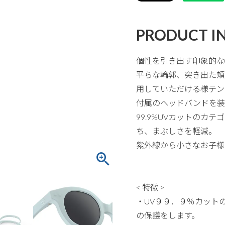
PRODUCT I
個性を引き出す印象的な
平らな輪郭、突き出た頬
用していただける様テン
付属のヘッドバンドを装
99.9%UVカットのカ
ち、まぶしさを軽減。
紫外線から小さなお子様
< 特徴 >
・UV９９．９％カット
の保護をします。