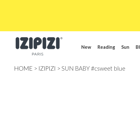
New
Reading
Sun
Bl
HOME
IZIPIZI
SUN BABY #csweet blue