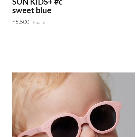
SUN KIDS+ #c
sweet blue
¥
5,500