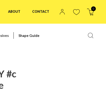
0
ABOUT
CONTACT
sives
Shape Guide
Y #c
e