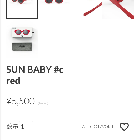
SUN BABY #c
red
¥
5,500
ADD TO FAVORITE