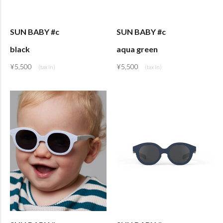
SUN BABY #c
SUN BABY #c
black
aqua green
¥
5,500
¥
5,500