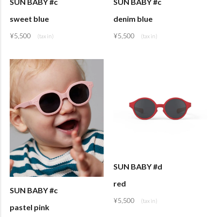
SUN BABY #c
SUN BABY #c
sweet blue
denim blue
¥
5,500
¥
5,500
SUN BABY #d
red
SUN BABY #c
¥
5,500
pastel pink