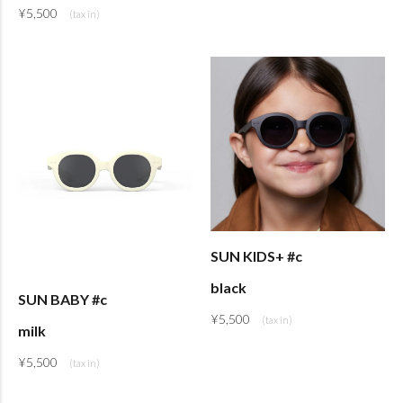
¥
5,500
SUN KIDS+ #c
black
SUN BABY #c
¥
5,500
milk
¥
5,500