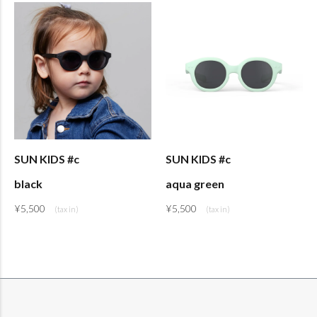
SUN KIDS #c
SUN KIDS #c
black
aqua green
¥
5,500
¥
5,500