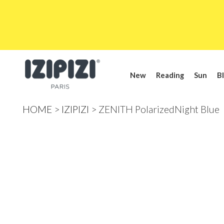
New
Reading
Sun
Bl
HOME
IZIPIZI
ZENITH PolarizedNight Blue