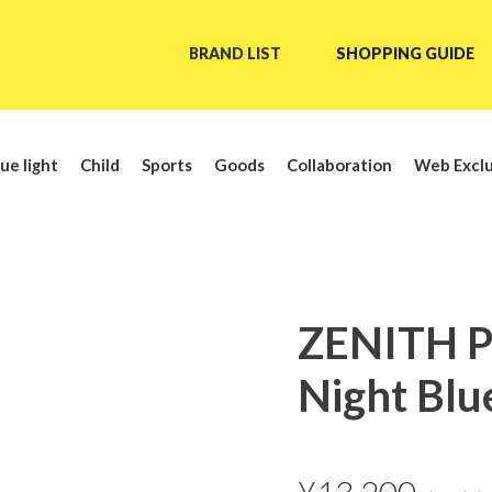
BRAND LIST
SHOPPING GUIDE
ue light
Child
Sports
Goods
Collaboration
Web Exclu
ZENITH P
Night Blu