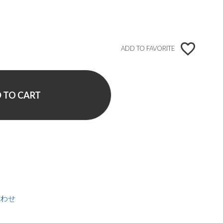
ADD TO FAVORITE
 TO CART
わせ