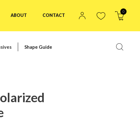
0
ABOUT
CONTACT
sives
Shape Guide
olarized
e