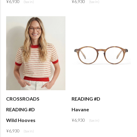
¥
6,930
¥
6,930
CROSSROADS
READING #D
READING #D
Havane
Wild Hooves
¥
6,930
¥
6,930