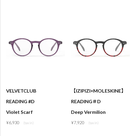
VELVETCLUB
【IZIPIZI×MOLESKINE】
READING #D
READING＃D
Violet Scarf
Deep Vermilion
¥
6,930
¥
7,920