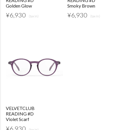
READING #D
READING #D
Golden Glow
Smoky Brown
¥
6,930
¥
6,930
VELVETCLUB
READING #D
Violet Scarf
¥
6,930