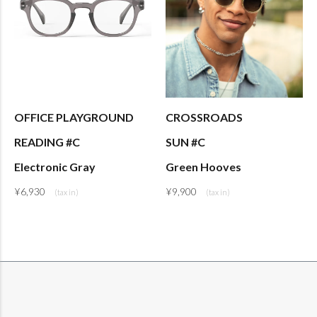
OFFICE PLAYGROUND
CROSSROADS
READING #C
SUN #C
Electronic Gray
Green Hooves
¥
6,930
¥
9,900