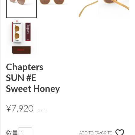
Chapters
SUN #E
Sweet Honey
¥
7,920
ADD TO FAVORITE