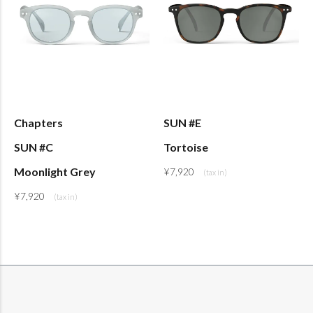
Chapters
SUN #E
SUN #C
Tortoise
Moonlight Grey
¥
7,920
¥
7,920