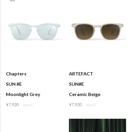
Chapters
ARTEFACT
SUN #E
SUN#E
Moonlight Grey
Ceramic Beige
¥
7,920
¥
7,920