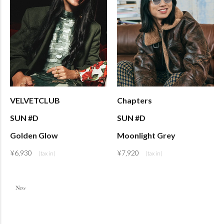
VELVETCLUB
Chapters
SUN #D
SUN #D
Golden Glow
Moonlight Grey
¥
6,930
¥
7,920