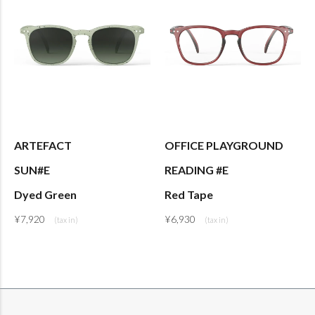
ARTEFACT
OFFICE PLAYGROUND
SUN#E
READING #E
Dyed Green
Red Tape
¥
7,920
¥
6,930