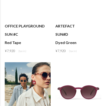
OFFICE PLAYGROUND
ARTEFACT
SUN #C
SUN#D
Red Tape
Dyed Green
¥
7,920
¥
7,920