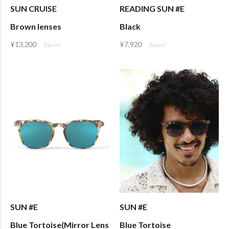
SUN CRUISE
READING SUN #E
Brown lenses
Black
¥
13,200
¥
7,920
SUN #E
SUN #E
Blue Tortoise(Mirror Lens
Blue Tortoise