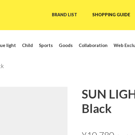
BRAND LIST
SHOPPING GUIDE
ue light
Child
Sports
Goods
Collaboration
Web Exclu
ck
SUN LIG
Black