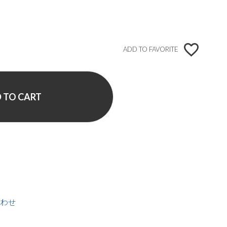
ADD TO FAVORITE
 TO CART
わせ