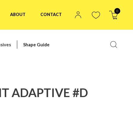
0
ABOUT
CONTACT
sives
Shape Guide
HT ADAPTIVE #D