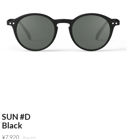
SUN #D
Black
¥
7,920