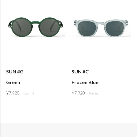
SUN #G
SUN #C
Green
Frozen Blue
¥
7,920
¥
7,920