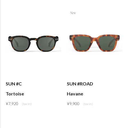
SUN #C
SUN #ROAD
Tortoise
Havane
¥
7,920
¥
9,900