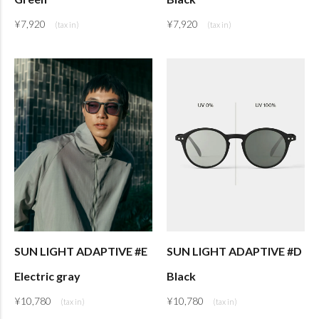
¥
7,920
¥
7,920
SUN LIGHT ADAPTIVE #E
SUN LIGHT ADAPTIVE #D
Electric gray
Black
¥
10,780
¥
10,780