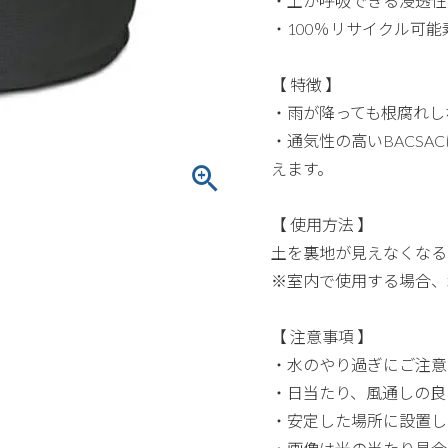
・土が呼吸できる浸透性
・100％リサイクル可能
【 特徴 】
・雨が降っても根腐れし
・通気性の高いBACS
えます。
【 使用方法 】
土を裏地が見えなくなる
※室内で使用する場合、
【 注意事項 】
・水のやり過ぎにご注意
・日当たり、風通しの良
・安定した場所に設置し