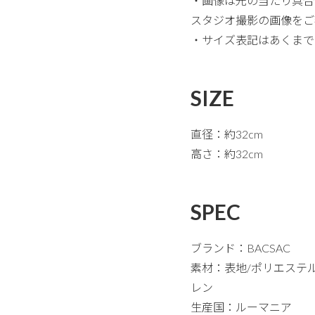
・画像は光の当たり具合
スタジオ撮影の画像をご
・サイズ表記はあくまで
SIZE
直径：約32cm
高さ：約32cm
SPEC
ブランド：BACSAC
素材：表地/ポリエステ
レン
生産国：ルーマニア