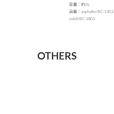
容量：約3L
品番：asphalte/BC-1303
soleil/BC-1803
OTHERS