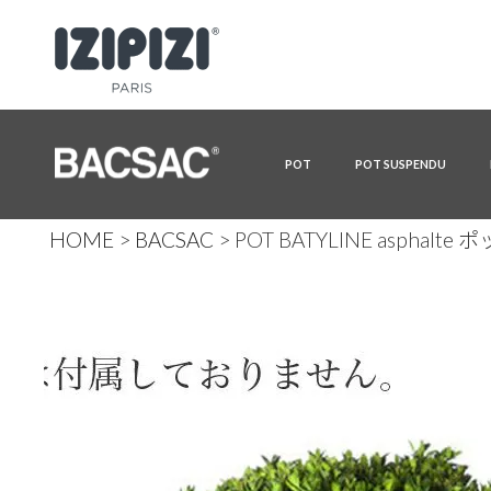
POT
POT SUSPENDU
HOME
BACSAC
POT BATYLINE aspha