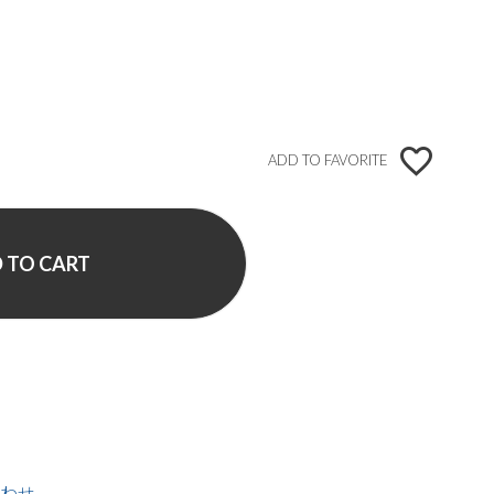
ADD TO FAVORITE
 TO CART
わせ