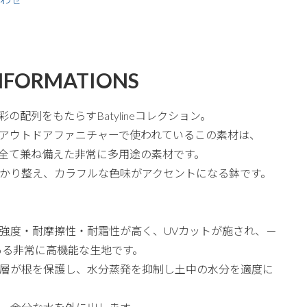
NFORMATIONS
彩の配列をもたらすBatylineコレクション。
アウトドアファニチャーで使われているこの素材は、
質を全て兼ね備えた非常に多用途の素材です。
かり整え、カラフルな色味がアクセントになる鉢です。
強度・耐摩擦性・耐霜性が高く、UVカットが施され、－
がある非常に高機能な生地です。
層が根を保護し、水分蒸発を抑制し土中の水分を適度に