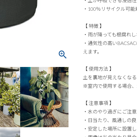
・土が呼吸できる浸透性
・100％リサイクル可能
【 特徴 】
・雨が降っても根腐れし
・通気性の高いBACS
えます。
【 使用方法 】
土を裏地が見えなくなる
※室内で使用する場合、
【 注意事項 】
・水のやり過ぎにご注意
・日当たり、風通しの良
・安定した場所に設置し