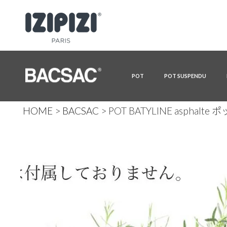
POT
POT SUSPENDU
HOME
BACSAC
POT BATYLINE aspha