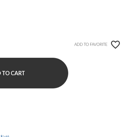
ADD TO FAVORITE
 TO CART
わせ