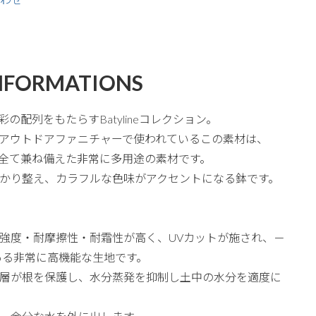
NFORMATIONS
彩の配列をもたらすBatylineコレクション。
アウトドアファニチャーで使われているこの素材は、
質を全て兼ね備えた非常に多用途の素材です。
かり整え、カラフルな色味がアクセントになる鉢です。
強度・耐摩擦性・耐霜性が高く、UVカットが施され、－
がある非常に高機能な生地です。
層が根を保護し、水分蒸発を抑制し土中の水分を適度に