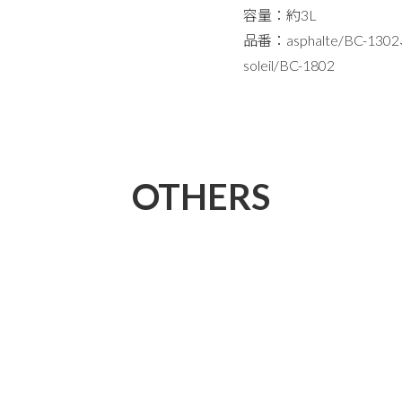
容量：約3L
品番：asphalte/BC-1302
soleil/BC-1802
OTHERS