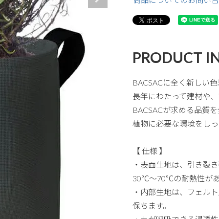
PRODUCT I
BACSACに全く新しい色
長年にわたって建材や、
BACSACが求める品
植物に必要な環境をしっ
【 仕様 】
・表面生地は、引き裂き
30℃～70℃の耐熱性
・内部生地は、フェルト
保ちます。