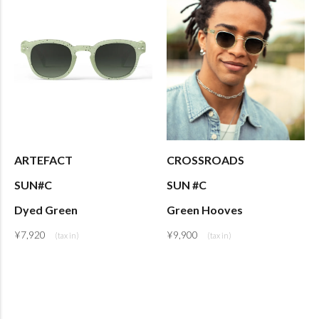
ARTEFACT
CROSSROADS
SUN#C
SUN #C
Dyed Green
Green Hooves
¥
7,920
¥
9,900