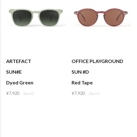
ARTEFACT
OFFICE PLAYGROUND
SUN#E
SUN #D
Dyed Green
Red Tape
¥
7,920
¥
7,920