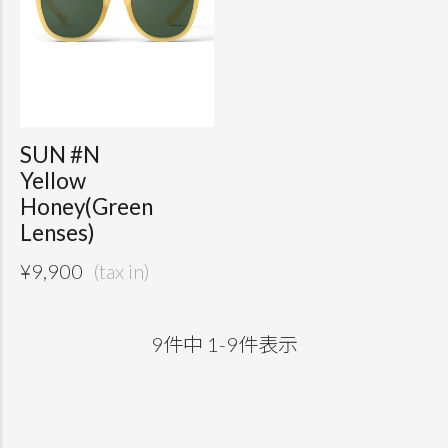
SUN #N
Yellow
Honey(Green
Lenses)
¥
9,900
9
件中
1
-
9
件表示