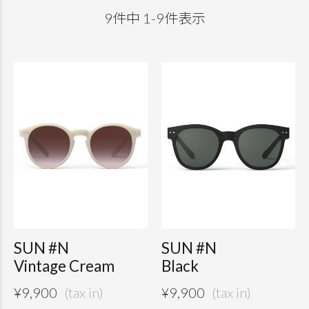
9
件中
1
-
9
件表示
SUN #N
SUN #N
Vintage Cream
Black
¥
9,900
¥
9,900