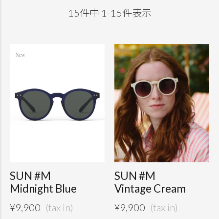
15
件中
1
-
15
件表示
SUN #M
SUN #M
Midnight Blue
Vintage Cream
¥
9,900
¥
9,900