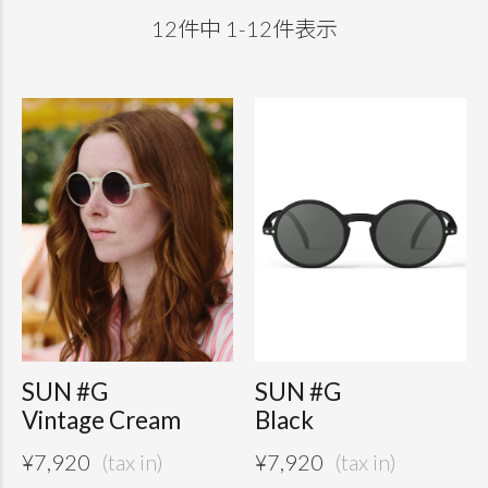
12
件中
1
-
12
件表示
SUN #G
SUN #G
Vintage Cream
Black
¥
7,920
¥
7,920