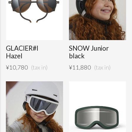
GLACIER#I
SNOW Junior
Hazel
black
¥
10,780
¥
11,880