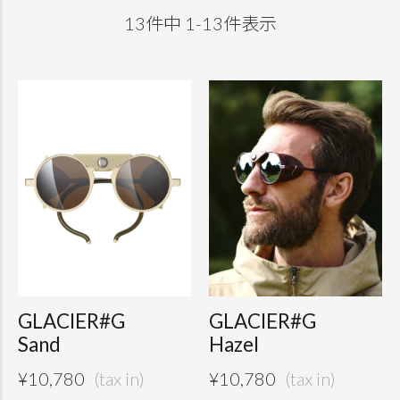
13
件中
1
-
13
件表示
GLACIER#G
GLACIER#G
Sand
Hazel
¥
10,780
¥
10,780