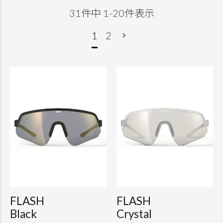
31
件中
1
-
20
件表示
1
2
FLASH
FLASH
Black
Crystal