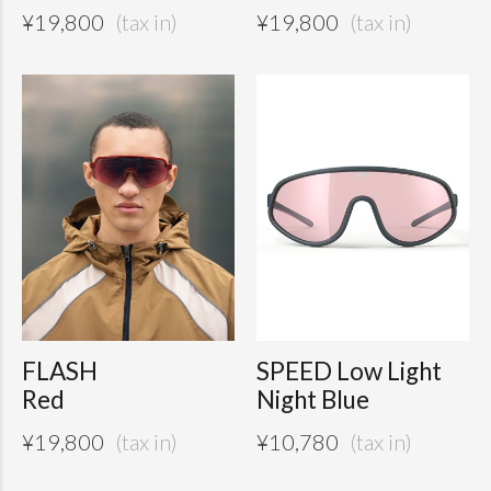
¥
19,800
¥
19,800
FLASH
SPEED Low Light
Red
Night Blue
¥
19,800
¥
10,780