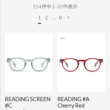
154
件中
1
-
20
件表示
1
2
…
8
READING SCREEN
READING #A
#C
Cherry Red