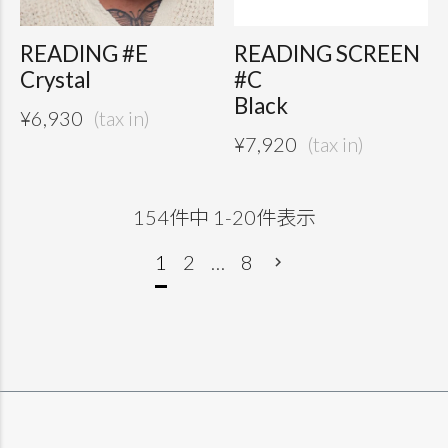
READING #E
READING SCREEN
Crystal
#C
Black
¥
6,930
¥
7,920
154
件中
1
-
20
件表示
1
2
…
8