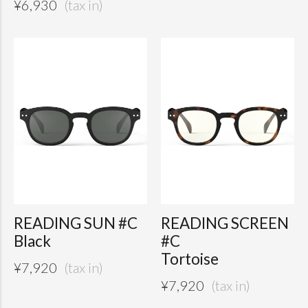
¥
6,930
READING SUN #C
READING SCREEN
Black
#C
Tortoise
¥
7,920
¥
7,920