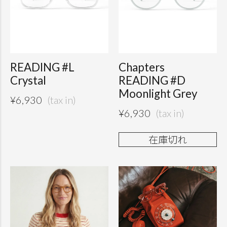
READING #L
Chapters
Crystal
READING #D
Moonlight Grey
¥
6,930
¥
6,930
在庫切れ