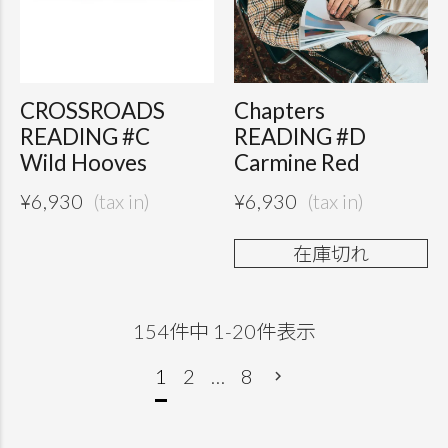
CROSSROADS
Chapters
READING #C
READING #D
Wild Hooves
Carmine Red
¥
6,930
¥
6,930
在庫切れ
154
件中
1
-
20
件表示
1
2
…
8