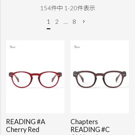
154
件中
1
-
20
件表示
1
2
…
8
READING #A
Chapters
Cherry Red
READING #C