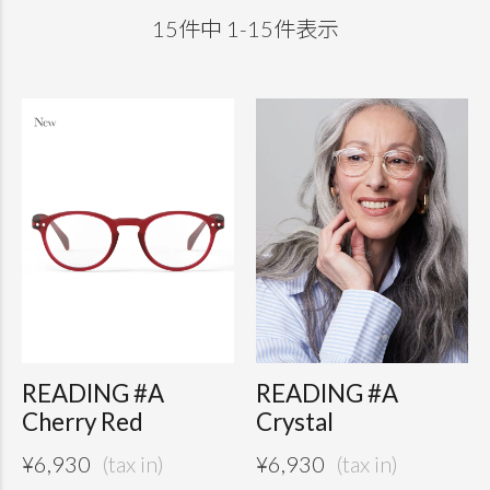
15
件中
1
-
15
件表示
READING #A
READING #A
Cherry Red
Crystal
¥
6,930
¥
6,930