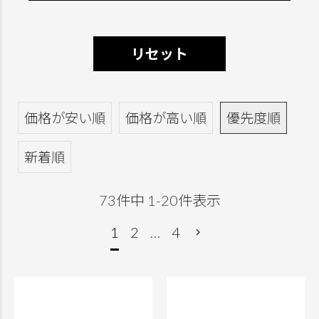
リセット
価格が安い順
価格が高い順
優先度順
新着順
73
件中
1
-
20
件表示
1
2
…
4