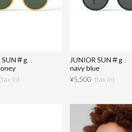
R SUN＃g
JUNIOR SUN＃g
honey
navy blue
¥
5,500