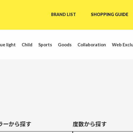
BRAND LIST
SHOPPING GUIDE
ue light
Child
Sports
Goods
Collaboration
Web Exclu
ラーから探す
度数から探す