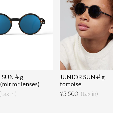
R SUN＃g
JUNIOR SUN＃g
(mirror lenses)
tortoise
¥
5,500