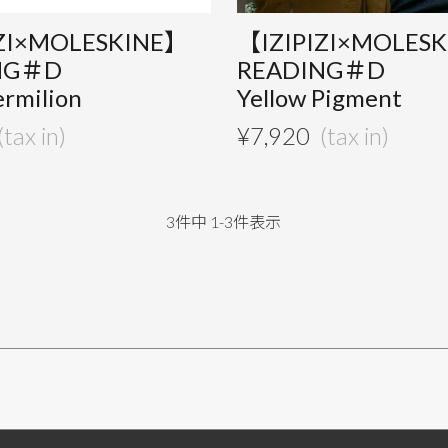
IZI×MOLESKINE】
【IZIPIZI×MOLES
NG＃D
READING＃D
rmilion
Yellow Pigment
¥
7,920
3
件中
1
-
3
件表示