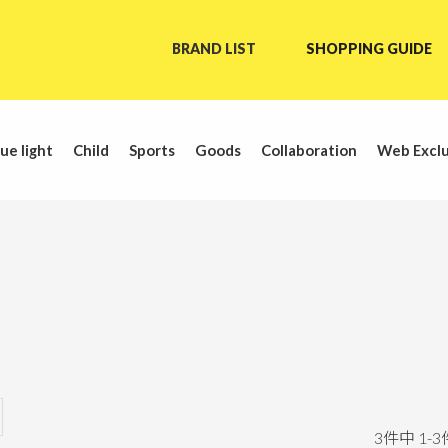
BRAND LIST
SHOPPING GUIDE
ue light
Child
Sports
Goods
Collaboration
Web Exclu
3
件中
1
-
3