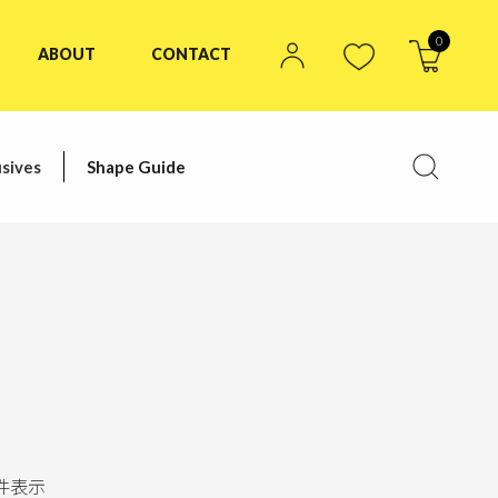
0
ABOUT
CONTACT
sives
Shape Guide
件表示