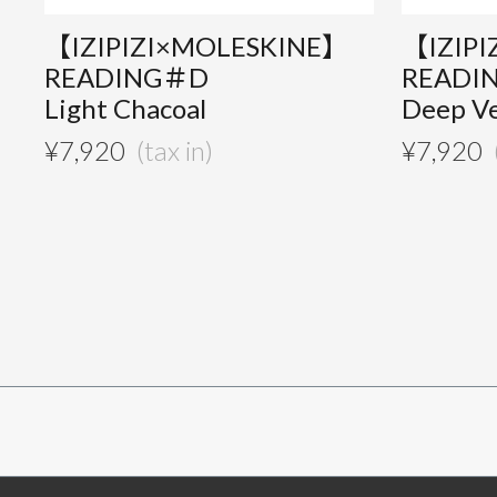
【IZIPIZI×MOLESKINE】
【IZIP
READING＃D
READI
Light Chacoal
Deep Ve
¥
7,920
¥
7,920