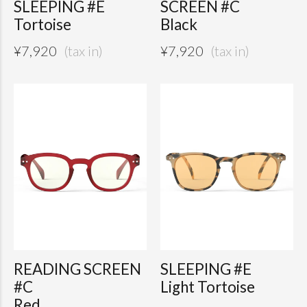
SLEEPING #E
SCREEN #C
Tortoise
Black
¥
7,920
¥
7,920
READING SCREEN
SLEEPING #E
#C
Light Tortoise
Red