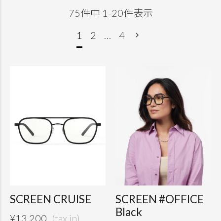
75
件中
1
-
20
件表示
1
2
…
4
SCREEN CRUISE
SCREEN #OFFICE
Black
¥
13,200