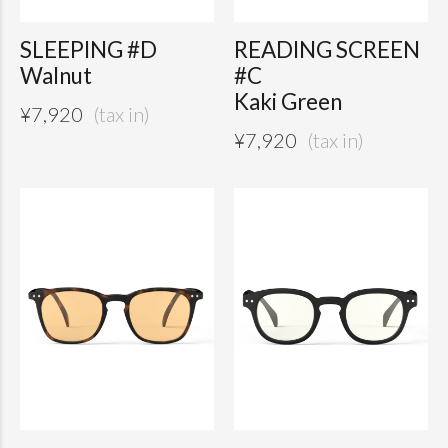
SLEEPING #D
READING SCREEN
Walnut
#C
Kaki Green
¥
7,920
¥
7,920