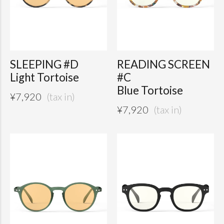
SLEEPING #D
READING SCREEN
Light Tortoise
#C
Blue Tortoise
¥
7,920
¥
7,920