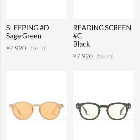
SLEEPING #D
READING SCREEN
Sage Green
#C
Black
¥
7,920
¥
7,920