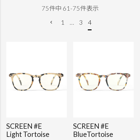
75
件中
61
-
75
件表示
1
…
3
4
SCREEN #E
SCREEN #E
Light Tortoise
BlueTortoise