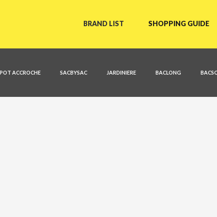
BRAND LIST
SHOPPING GUIDE
POT ACCROCHE
SACBYSAC
JARDINIERE
BACLONG
BACS