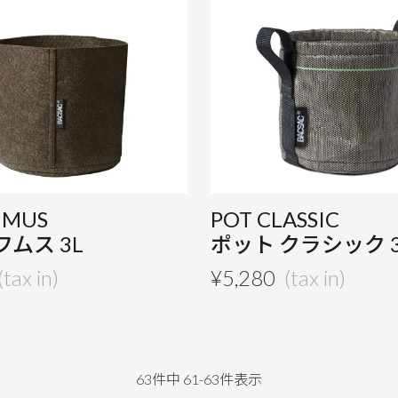
UMUS
POT CLASSIC
フムス 3L
ポット クラシック 3
¥
5,280
63
件中
61
-
63
件表示