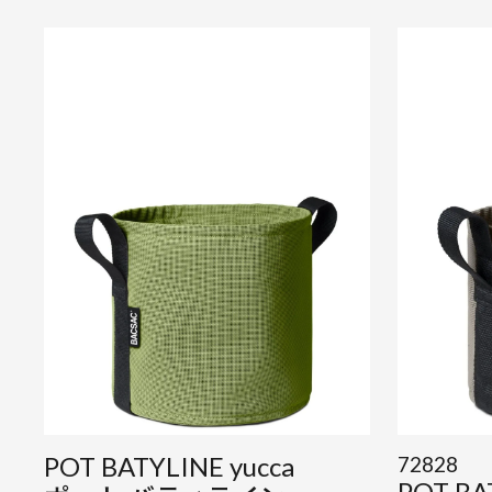
POT BATYLINE yucca
72828
POT BA