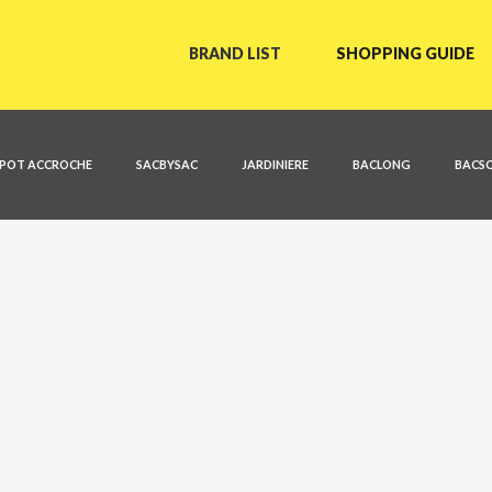
BRAND LIST
SHOPPING GUIDE
POT ACCROCHE
SACBYSAC
JARDINIERE
BACLONG
BACS