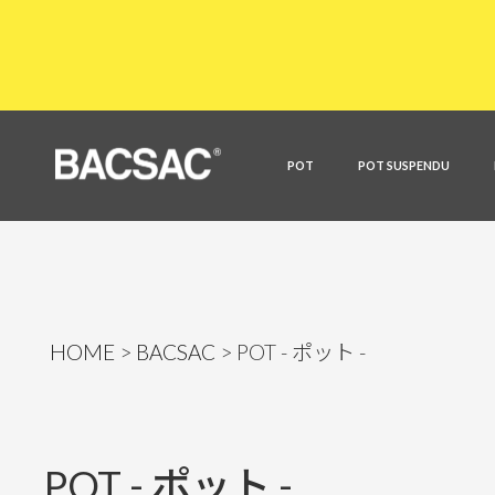
POT
POT SUSPENDU
HOME
BACSAC
POT - ポット -
POT - ポット -