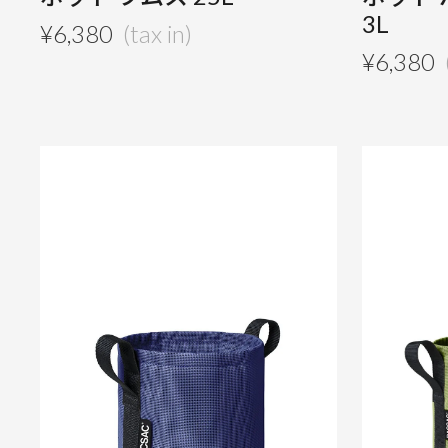
3L
¥
6,380
¥
6,380