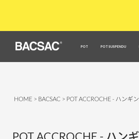
POT
POT SUSPENDU
HOME
BACSAC
POT ACCROCHE - ハンギン
POT ACCROCHE - ハ