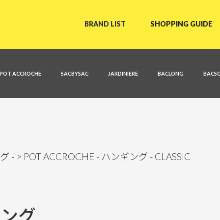
BRAND LIST
SHOPPING GUIDE
POT ACCROCHE
SACBYSAC
JARDINIERE
BACLONG
BACS
グ -
POT ACCROCHE - ハンギング - CLASSIC
ンギング